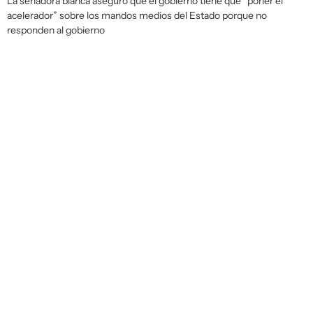
La senadora blanca aseguró que el gobierno tiene que “poner el
acelerador” sobre los mandos medios del Estado porque no
responden al gobierno