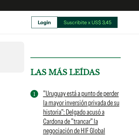
Login
Suscribite x US$ 3,45
uscríbete ahora a El Observador y elegí hasta
donde llegar.
LAS MÁS LEÍDAS
"Uruguay está a punto de perder
la mayor inversión privada de su
historia": Delgado acusó a
Cardona de "trancar" la
negociación de HIF Global
Suscribite x US$ 3,45