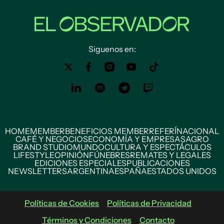
Siguenos en:
HOME
MEMBER
BENEFICIOS MEMBER
REFERÍ
NACIONAL
CAFÉ Y NEGOCIOS
ECONOMÍA Y EMPRESAS
AGRO
BRAND STUDIO
MUNDO
CULTURA Y ESPECTÁCULOS
LIFESTYLE
OPINIÓN
FÚNEBRES
REMATES Y LEGALES
EDICIONES ESPECIALES
PUBLICACIONES
NEWSLETTERS
ARGENTINA
ESPAÑA
ESTADOS UNIDOS
Políticas de Cookies
Políticas de Privacidad
Términos y Condiciones
Contacto