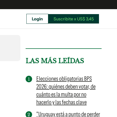
Login
Suscribite x US$ 3,45
uscríbete ahora a El Observador y elegí hasta
donde llegar.
LAS MÁS LEÍDAS
Elecciones obligatorias BPS
2026: quiénes deben votar, de
cuánto es la multa por no
hacerlo y las fechas clave
"Uruguay está a punto de perder
Suscribite x US$ 3,45