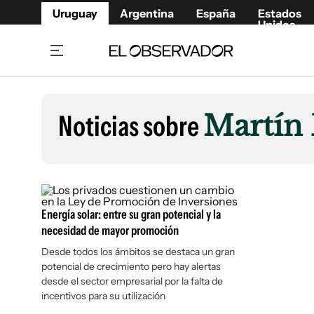
Uruguay
Argentina
España
Estados
Unidos
Home
Lifestyl
Member
Opinió
Noticias sobre
Martín
Beneficios Member
Fúnebr
Referí
Remates
9°C
Domingo:
Ahora en:
Montevideo
Nacional
Mín
9°
Máx
11°
Edicion
Nubes
Café y Negocios
Publica
Energía solar: entre su gran potencial y la
Economía y Empresas
Newslet
necesidad de mayor promoción
Agro
Argent
Desde todos los ámbitos se destaca un gran
Brand Studio
España
potencial de crecimiento pero hay alertas
Mundo
Estados
desde el sector empresarial por la falta de
incentivos para su utilización
Cultura y Espectáculos