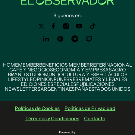
Siguenos en:
HOME
MEMBER
BENEFICIOS MEMBER
REFERÍ
NACIONAL
CAFÉ Y NEGOCIOS
ECONOMÍA Y EMPRESAS
AGRO
BRAND STUDIO
MUNDO
CULTURA Y ESPECTÁCULOS
LIFESTYLE
OPINIÓN
FÚNEBRES
REMATES Y LEGALES
EDICIONES ESPECIALES
PUBLICACIONES
NEWSLETTERS
ARGENTINA
ESPAÑA
ESTADOS UNIDOS
Políticas de Cookies
Políticas de Privacidad
Términos y Condiciones
Contacto