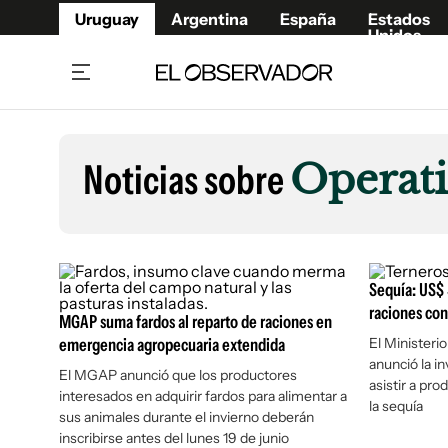
Uruguay
Argentina
España
Estados
Unidos
Home
Lifestyl
Member
Opinió
Noticias sobre
Operati
Beneficios Member
Fúnebr
Referí
Remates
11°C
Lunes:
Ahora en:
Montevideo
Nacional
Mín
8°
Máx
Edicion
11°
Cielo Claro
Café y Negocios
Publica
Sequía: US$ 
Economía y Empresas
Newslet
raciones con
MGAP suma fardos al reparto de raciones en
Agro
Argent
emergencia agropecuaria extendida
El Ministeri
anunció la i
Brand Studio
España
El MGAP anunció que los productores
asistir a pr
interesados en adquirir fardos para alimentar a
Mundo
Estados
la sequía
sus animales durante el invierno deberán
Cultura y Espectáculos
inscribirse antes del lunes 19 de junio