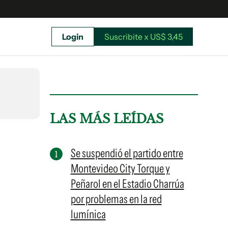
Login
Suscribite x US$ 3,45
uscríbete ahora a El Observador y elegí hasta
donde llegar.
LAS MÁS LEÍDAS
Se suspendió el partido entre
Montevideo City Torque y
Peñarol en el Estadio Charrúa
por problemas en la red
lumínica
Suscribite x US$ 3,45