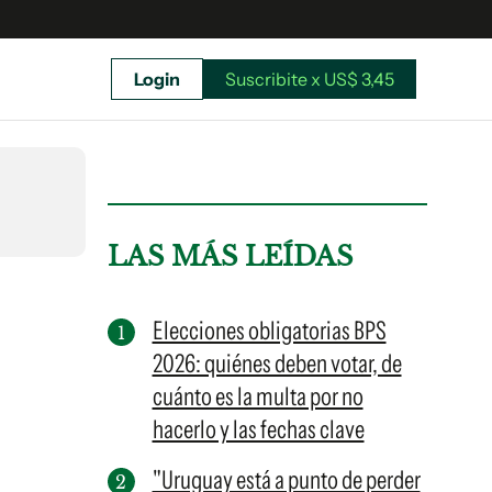
Login
Suscribite x US$ 3,45
uscríbete ahora a El Observador y elegí hasta
donde llegar.
LAS MÁS LEÍDAS
Elecciones obligatorias BPS
2026: quiénes deben votar, de
cuánto es la multa por no
hacerlo y las fechas clave
"Uruguay está a punto de perder
Suscribite x US$ 3,45