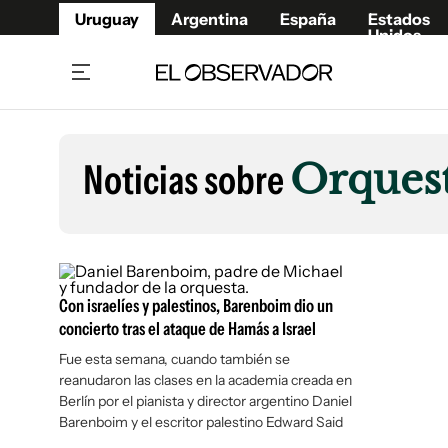
Uruguay
Argentina
España
Estados
Unidos
Home
Lifestyl
Member
Opinió
Noticias sobre
Orques
Beneficios Member
Fúnebr
Referí
Remates
8°C
Domingo:
Ahora en:
Montevideo
Nacional
Mín
9°
Máx
11°
Edicion
Nubes
Café y Negocios
Publica
Con israelíes y palestinos, Barenboim dio un
Economía y Empresas
Newslet
concierto tras el ataque de Hamás a Israel
Agro
Argent
Fue esta semana, cuando también se
Brand Studio
España
reanudaron las clases en la academia creada en
Mundo
Estados
Berlín por el pianista y director argentino Daniel
Barenboim y el escritor palestino Edward Said
Cultura y Espectáculos