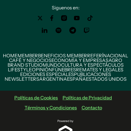
Siguenos en:
HOME
MEMBER
BENEFICIOS MEMBER
REFERÍ
NACIONAL
CAFÉ Y NEGOCIOS
ECONOMÍA Y EMPRESAS
AGRO
BRAND STUDIO
MUNDO
CULTURA Y ESPECTÁCULOS
LIFESTYLE
OPINIÓN
FÚNEBRES
REMATES Y LEGALES
EDICIONES ESPECIALES
PUBLICACIONES
NEWSLETTERS
ARGENTINA
ESPAÑA
ESTADOS UNIDOS
Políticas de Cookies
Políticas de Privacidad
Términos y Condiciones
Contacto