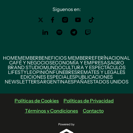
Siguenos en:
HOME
MEMBER
BENEFICIOS MEMBER
REFERÍ
NACIONAL
CAFÉ Y NEGOCIOS
ECONOMÍA Y EMPRESAS
AGRO
BRAND STUDIO
MUNDO
CULTURA Y ESPECTÁCULOS
LIFESTYLE
OPINIÓN
FÚNEBRES
REMATES Y LEGALES
EDICIONES ESPECIALES
PUBLICACIONES
NEWSLETTERS
ARGENTINA
ESPAÑA
ESTADOS UNIDOS
Políticas de Cookies
Políticas de Privacidad
Términos y Condiciones
Contacto