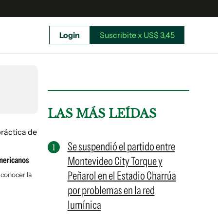
Login
Suscribite x US$ 3,45
uscríbete ahora a El Observador y elegí hasta
donde llegar.
LAS MÁS LEÍDAS
Se suspendió el partido entre
Montevideo City Torque y
mericanos
Peñarol en el Estadio Charrúa
 conocer la
por problemas en la red
lumínica
Suscribite x US$ 3,45