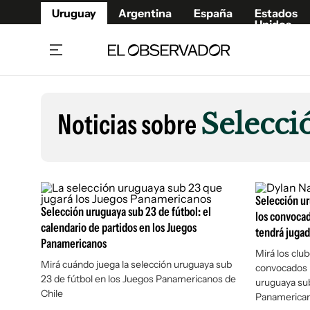
Uruguay
Argentina
España
Estados
Unidos
Home
Lifestyl
Member
Opinió
Noticias sobre
Selecci
Beneficios Member
Fúnebr
Referí
Remates
9°C
Lunes:
Ahora en:
Montevideo
Nacional
Mín
8°
Máx
Edicion
9°
Cielo Claro
Café y Negocios
Publica
Selección ur
Selección uruguaya sub 23 de fútbol: el
Economía y Empresas
Newslet
los convocad
calendario de partidos en los Juegos
tendrá juga
Agro
Argent
Panamericanos
Brand Studio
Mirá los club
España
Mirá cuándo juega la selección uruguaya sub
convocados p
Mundo
Estados
23 de fútbol en los Juegos Panamericanos de
uruguaya sub
Chile
Cultura y Espectáculos
Panamerica