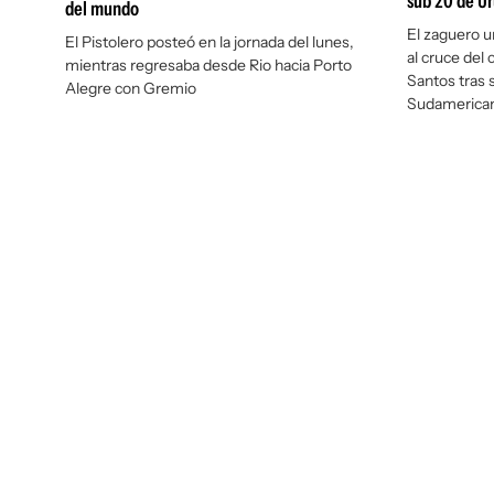
sub 20 de U
del mundo
El zaguero u
El Pistolero posteó en la jornada del lunes,
al cruce del
mientras regresaba desde Rio hacia Porto
Santos tras 
Alegre con Gremio
Sudamerica