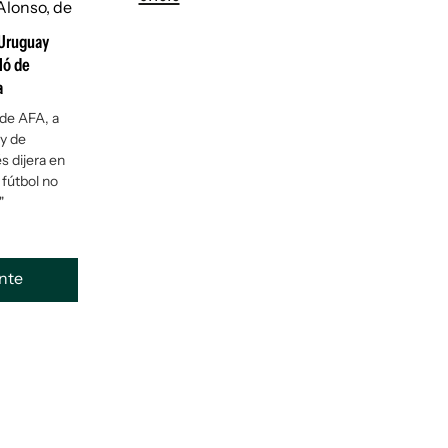
 Uruguay
ló de
a
 de AFA, a
 y de
s dijera en
 fútbol no
"
ente