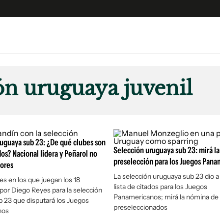
e
S
n
ón uruguaya juvenil
es
Siguenos en:
 y Legales
es especiales
ciones
uguaya sub 23: ¿De qué clubes son
ters
Selección uruguaya sub 23: mirá la
os? Nacional lidera y Peñarol no
preselección para los Juegos Pana
dores
ina
La selección uruguaya sub 23 dio a
es en los que juegan los 18
lista de citados para los Juegos
or Diego Reyes para la selección
 Unidos
Panamericanos; mirá la nómina de
 23 que disputará los Juegos
preseleccionados
nos