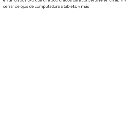
en un dispositivo que gira 360 grados para convertirse en un abrir y
cerrar de ojos de computadora a tableta, y más