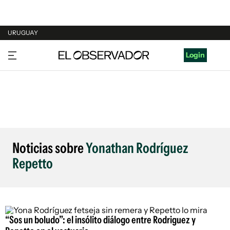
URUGUAY
URUGUAY
Login
ARGENTINA
ESPAÑA
ESTADOS UNIDOS
Noticias sobre
Yonathan Rodríguez
Repetto
“Sos un boludo”: el insólito diálogo entre Rodriguez y