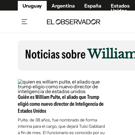
Uruguay
Argentina
España
Estados
Unidos
Home
Lifestyl
Member
Opinió
Noticias sobre
William
Beneficios Member
Fúnebr
Referí
Remates
10°C
Sábado:
Ahora en:
Montevideo
Nacional
Mín
7°
Edicion
Máx
11°
Nubes Dispersas
Café y Negocios
Publica
Economía y Empresas
Newslet
Quién es William Pulte, el aliado que Trump
Agro
Argent
eligió como nuevo director de Inteligencia de
Estados Unidos
Brand Studio
España
Mundo
Estados
Pulte, de 38 años, fue nombrado de forma
interina para el cargo, que dejará Tulsi Gabbard
Cultura y Espectáculos
a fin de mes. El funcionario es conocido por su