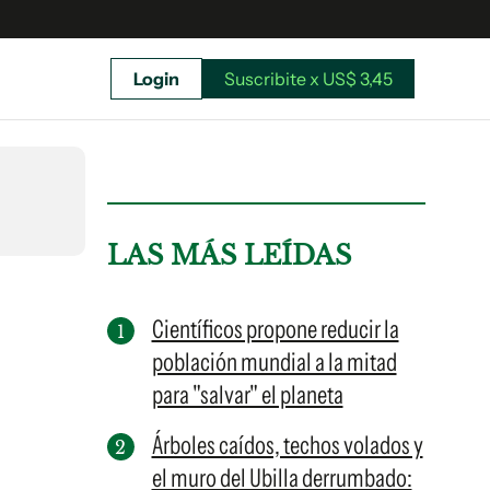
Login
Suscribite x US$ 3,45
uscríbete ahora a El Observador y elegí hasta
donde llegar.
LAS MÁS LEÍDAS
Científicos propone reducir la
población mundial a la mitad
para "salvar" el planeta
Árboles caídos, techos volados y
el muro del Ubilla derrumbado:
Suscribite x US$ 3,45