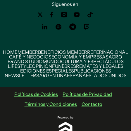
Siguenos en:
HOME
MEMBER
BENEFICIOS MEMBER
REFERÍ
NACIONAL
CAFÉ Y NEGOCIOS
ECONOMÍA Y EMPRESAS
AGRO
BRAND STUDIO
MUNDO
CULTURA Y ESPECTÁCULOS
LIFESTYLE
OPINIÓN
FÚNEBRES
REMATES Y LEGALES
EDICIONES ESPECIALES
PUBLICACIONES
NEWSLETTERS
ARGENTINA
ESPAÑA
ESTADOS UNIDOS
Políticas de Cookies
Políticas de Privacidad
Términos y Condiciones
Contacto