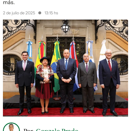
más.
2 de julio de 2025
13:15 hs
Por
Gonzalo Prado