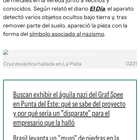
de metales en la vereda junto a vecinos y
conocidos. Según relató el diario
El Día
, el aparato
detectó varios objetos ocultos bajo tierra y, tras
remover parte del suelo, apareció la pieza con la
forma del
símbolo asociado al nazismo
.
0221
Cruz esvástica hallada en La Plata
Buscan exhibir el águila nazi del Graf Spee
en Punta del Este: qué se sabe del proyecto
y por qué sería un "disparate" para el
empresario que la halló
Brasil levanta un "muro" de piedras en la