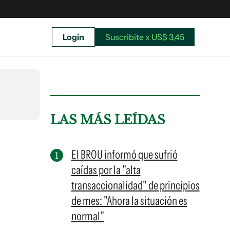
Login
Suscribite x US$ 3,45
uscríbete ahora a El Observador y elegí hasta
donde llegar.
LAS MÁS LEÍDAS
El BROU informó que sufrió
caídas por la "alta
transaccionalidad" de principios
de mes: "Ahora la situación es
normal"
Suscribite x US$ 3,45