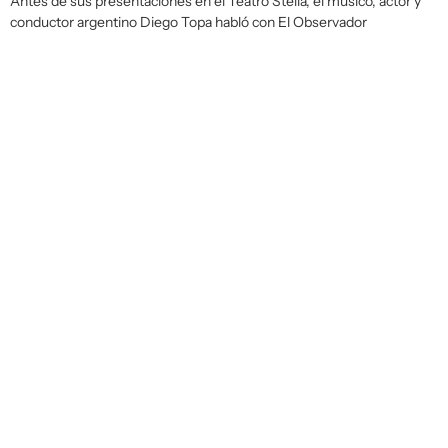
Antes de sus presentaciones en el Teatro Stella, el músico, actor y
conductor argentino Diego Topa habló con
El Observador