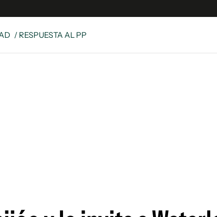
DAD
/ RESPUESTA AL PP
s
S
 Global
ave
y
ina
 Unidos