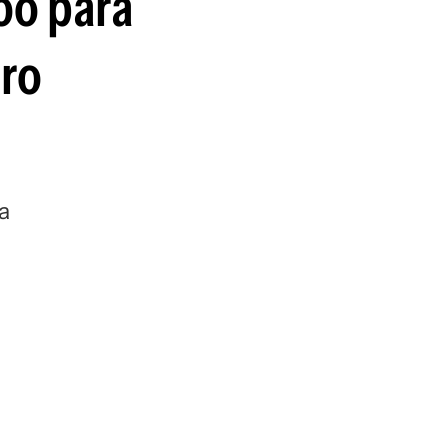
loo para
guenos en:
dro
a