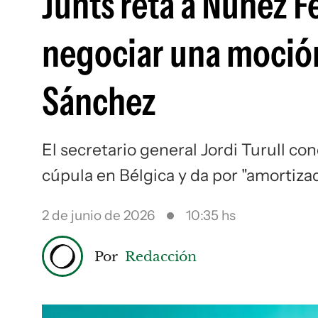
Junts reta a Núñez Fe
negociar una moción
Sánchez
El secretario general Jordi Turull con
cúpula en Bélgica y da por "amortizad
2 de junio de 2026
10:35 hs
Por
Redacción