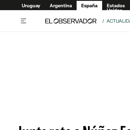
Uruguay
Argentina
España
Estados
Unidos
/
ACTUALI
Actualidad
Mirada
Economía y Finanzas
Impacto
Sucede
Data Cl
Relax
Urugua
Cine, series y música
Argent
Madrid & Comunidad
Estados
Pequeños Placeres