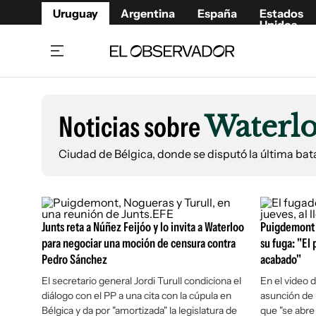
Uruguay
Argentina
España
Estados
Unidos
Home
Lifestyl
Member
Opinió
Noticias sobre
Waterl
Beneficios Member
Fúnebr
Referí
Remates
13°C
Ciudad de Bélgica, donde se disputó la última bat
Viernes:
Ahora en:
Montevideo
Nacional
Mín
10°
Máx
12°
Edicion
Nubes
Café y Negocios
Publica
Economía y Empresas
Newslet
Junts reta a Núñez Feijóo y lo invita a Waterloo
Puigdemont d
Agro
Argent
para negociar una moción de censura contra
su fuga: "El
Pedro Sánchez
Brand Studio
acabado"
España
Mundo
Estados
El secretario general Jordi Turull condiciona el
En el video 
diálogo con el PP a una cita con la cúpula en
asunción de I
Cultura y Espectáculos
Bélgica y da por "amortizada" la legislatura de
que "se abre