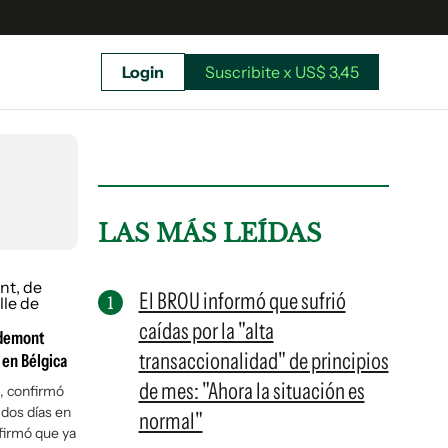
Login
Suscribite x US$ 3,45
uscríbete ahora a El Observador y elegí hasta
donde llegar.
LAS MÁS LEÍDAS
El BROU informó que sufrió
caídas por la "alta
gdemont
transaccionalidad" de principios
a en Bélgica
de mes: "Ahora la situación es
l, confirmó
 dos días en
normal"
firmó que ya
Suscribite x US$ 3,45