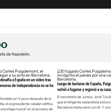
e
S
n
oo
es
Siguenos en:
 y Legales
alla de Napoleón.
es especiales
ciones
ters
esafía a España en un video tras
ina
Luego de burlarse de España, Pui
 proceso de independencia no se ha
volvió a fugarse y regresó a su cas
El secretario de Juntos, Jordi Turul
 Unidos
difundido en X poco después de la
que el dirigente separatista estuvo
lla, el expresidente catalán ratifica
Barcelona hasta cenó con él. Y con
 una etapa nueva" en el proceso de