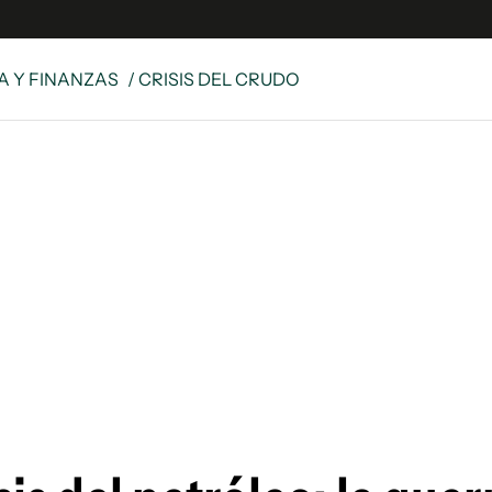
 Y FINANZAS
/ CRISIS DEL CRUDO
s
S
 Global
ave
y
ina
 Unidos