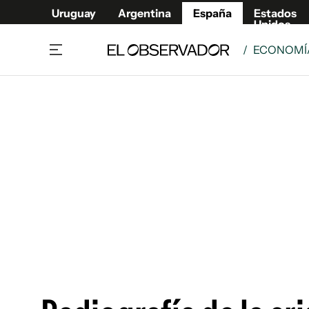
Uruguay
Argentina
España
Estados
Unidos
/
ECONOMÍA
Actualidad
Mirada
Economía y Finanzas
Impacto
Sucede
Data Cl
Relax
Urugua
Cine, series y música
Argent
Madrid & Comunidad
Estados
Pequeños Placeres