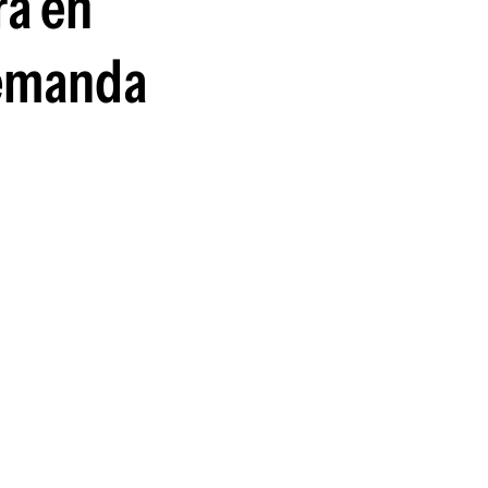
ra en
guenos en:
demanda