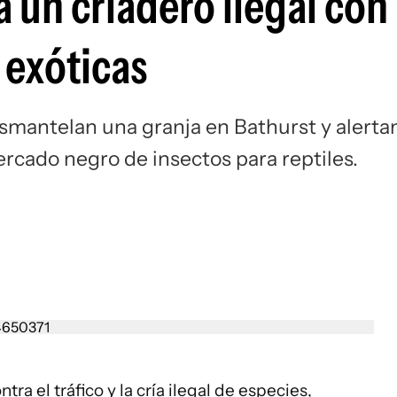
 un criadero ilegal con
Si
 exóticas
mantelan una granja en Bathurst y alerta
ercado negro de insectos para reptiles.
a el tráfico y la cría ilegal de especies,