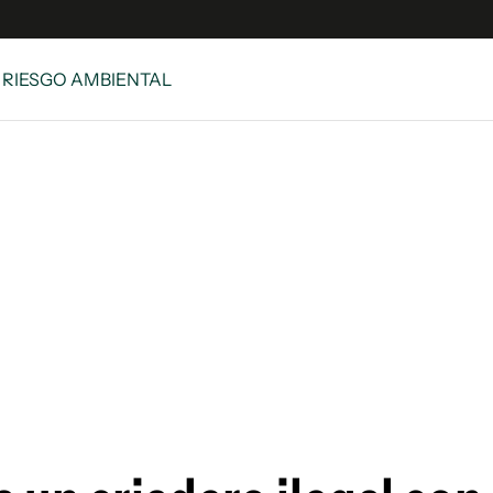
/ RIESGO AMBIENTAL
s
S
 Global
ave
y
ina
 Unidos