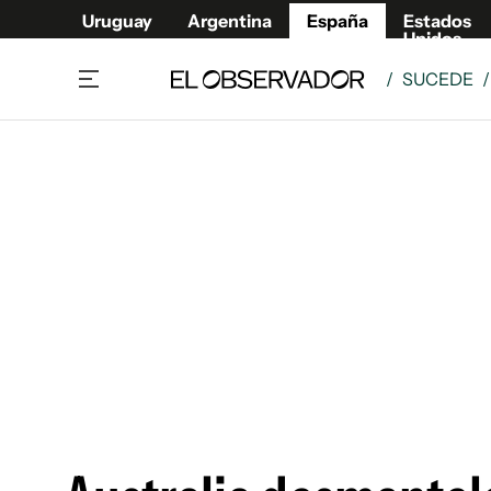
Uruguay
Argentina
España
Estados
Unidos
/
SUCEDE
Actualidad
Mirada
Economía y Finanzas
Impacto
Sucede
Data Cl
Relax
Urugua
Cine, series y música
Argent
Madrid & Comunidad
Estados
Pequeños Placeres