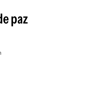
guenos en:
de paz
n