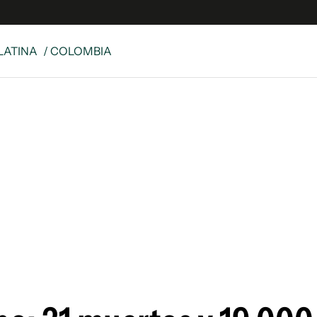
LATINA
/ COLOMBIA
 Latina
S
es
y
ina