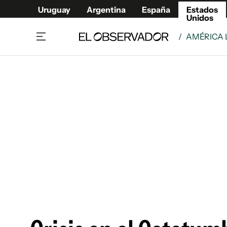
Uruguay
Argentina
España
Estados
Unidos
/
AMÉRICA 
Home
América
Política
Deport
Economía
Urugua
Sociedad
Argent
Inmigración
España