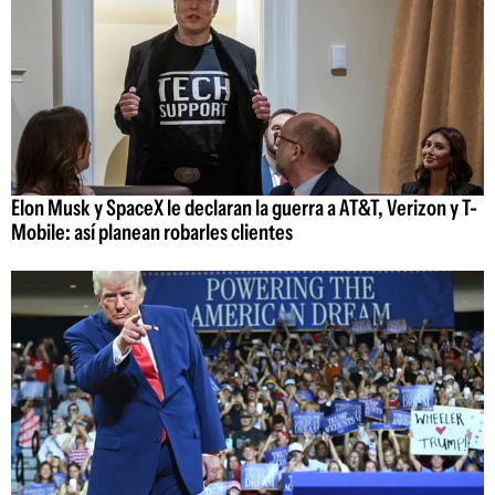
Elon Musk y SpaceX le declaran la guerra a AT&T, Verizon y T-
Mobile: así planean robarles clientes