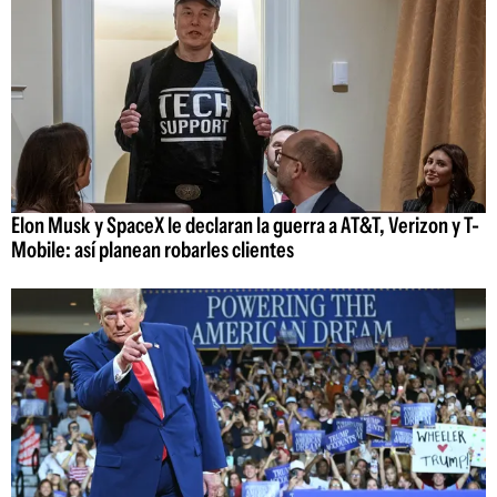
Elon Musk y SpaceX le declaran la guerra a AT&T, Verizon y T-
Mobile: así planean robarles clientes