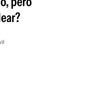
o, pero
guenos en:
lear?
il