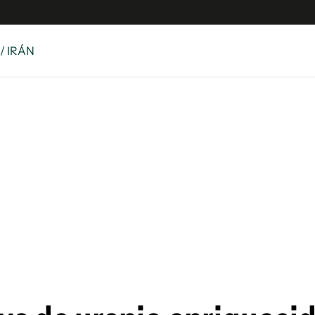
/ IRÁN
 Latina
S
es
y
ina