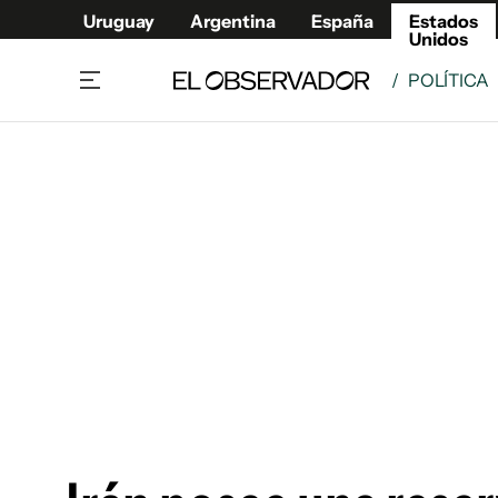
Uruguay
Argentina
España
Estados
Unidos
/
POLÍTICA
Home
América
Política
Deport
Economía
Urugua
Sociedad
Argent
Inmigración
España