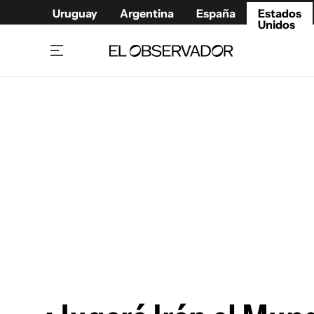
Uruguay
Argentina
España
Estados
Unidos
Home
América
Política
Deport
Economía
Urugua
Sociedad
Argent
Inmigración
España