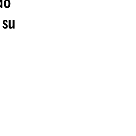
do
guenos en:
 su