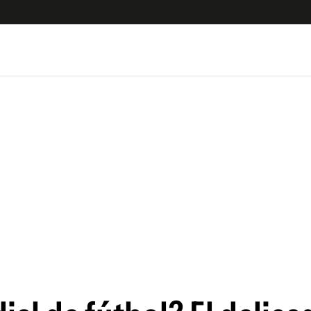
 Latina
S
es
y
ina