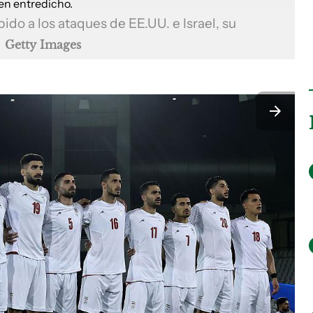
bido a los ataques de EE.UU. e Israel, su
.
Getty Images