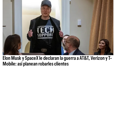
Elon Musk y SpaceX le declaran la guerra a AT&T, Verizon y T-
Mobile: así planean robarles clientes