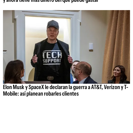
Elon Musk y SpaceX le declaran la guerra a AT&T, Verizon y T-
Mobile: así planean robarles clientes