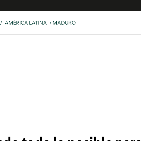
/
AMÉRICA LATINA
/ MADURO
 Latina
S
es
y
ina