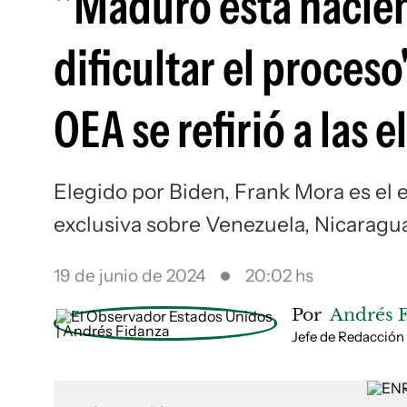
"Maduro está hacien
dificultar el proces
OEA se refirió a las
Elegido por Biden, Frank Mora es el
exclusiva sobre Venezuela, Nicaragua
19 de junio de 2024
20:02 hs
Por
Andrés 
Jefe de Redacción