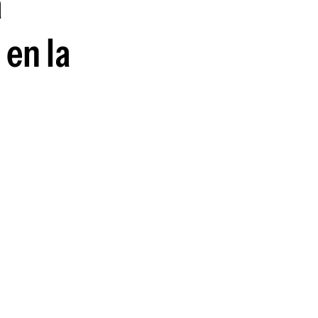
a
guenos en:
 en la