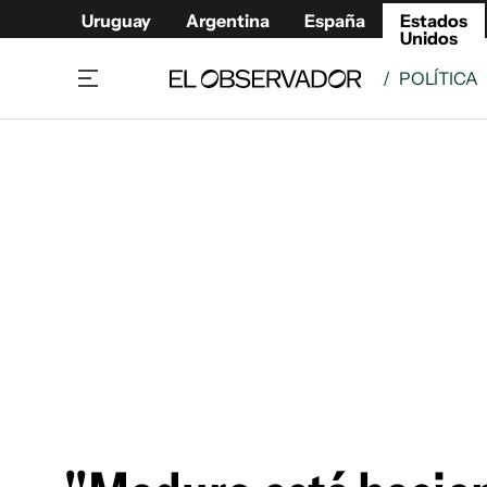
Uruguay
Argentina
España
Estados
Unidos
/
POLÍTICA
Home
América
Política
Deport
Economía
Urugua
Sociedad
Argent
Inmigración
España