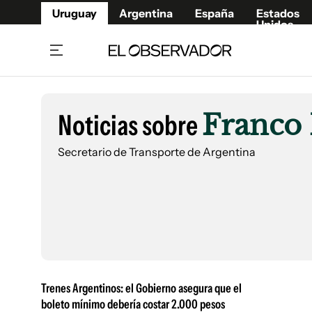
Uruguay
Argentina
España
Estados
Unidos
Home
Lifestyl
Member
Opinió
Noticias sobre
Franco
Beneficios Member
Fúnebr
Referí
Remates
15°C
Secretario de Transporte de Argentina
Viernes:
Ahora en:
Montevideo
Nacional
Mín
8°
Máx
Edicion
12°
Lluvia Ligera
Café y Negocios
Publica
Economía y Empresas
Newslet
Agro
Argent
Brand Studio
España
Mundo
Estados
Trenes Argentinos: el Gobierno asegura que el
Cultura y Espectáculos
boleto mínimo debería costar 2.000 pesos