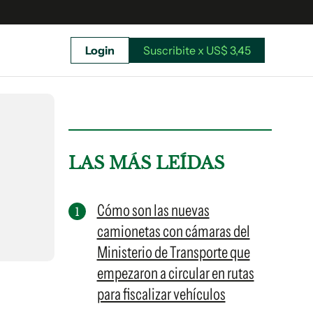
Login
Suscribite x US$ 3,45
uscríbete ahora a El Observador y elegí hasta
donde llegar.
LAS MÁS LEÍDAS
Cómo son las nuevas
camionetas con cámaras del
Ministerio de Transporte que
empezaron a circular en rutas
para fiscalizar vehículos
Suscribite x US$ 3,45