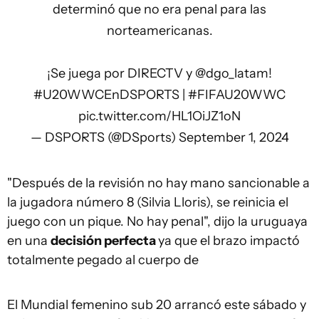
determinó que no era penal para las
norteamericanas.
¡Se juega por DIRECTV y
@dgo_latam
!
#U20WWCEnDSPORTS
|
#FIFAU20WWC
pic.twitter.com/HL1OiJZ1oN
— DSPORTS (@DSports)
September 1, 2024
"Después de la revisión no hay mano sancionable a
la jugadora número 8 (Silvia Lloris), se reinicia el
juego con un pique. No hay penal", dijo la uruguaya
en una
decisión perfecta
ya que el brazo impactó
totalmente pegado al cuerpo de
El Mundial femenino sub 20 arrancó este sábado y