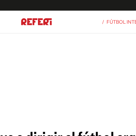
/
FÚTBOL IN
Olímpicos
S
tbol
g
ortivo