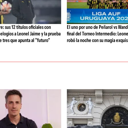
: sus 12 títulos oficiales con
El uno por uno de Peñarol vs Wande
 elogios a Leonel Jaime y la prueba
final del Torneo Intermedio: Leone
de tres que apunta al "futuro"
robó la noche con su magia exquis