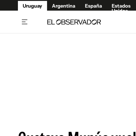
Uruguay
Argentina
España
Estados
Unidos
Home
Juegos 
Referí
Rugby
Fútbol
Básque
Mundial 2026
Tenis
Resultados Deportivos
Runnin
Fútbol internacional
Polidep
Copa Libertadores
Motor