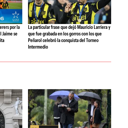
rers por la
La particular frase que dejó Mauricio Larriera y
l Jaime se
que fue grabada en los gorros con los que
ita
Peñarol celebró la conquista del Torneo
Intermedio