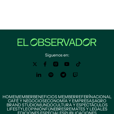
Siguenos en:
HOME
MEMBER
BENEFICIOS MEMBER
REFERÍ
NACIONAL
CAFÉ Y NEGOCIOS
ECONOMÍA Y EMPRESAS
AGRO
BRAND STUDIO
MUNDO
CULTURA Y ESPECTÁCULOS
LIFESTYLE
OPINIÓN
FÚNEBRES
REMATES Y LEGALES
EDICIONES ESPECIALES
PUBLICACIONES