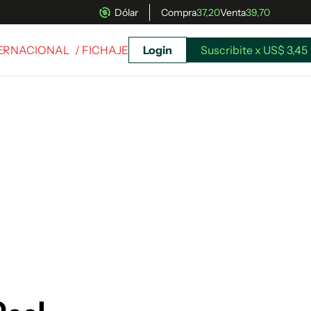
Dólar
Compra
37,20
Venta
39,70
TERNACIONAL
/ FICHAJE
Login
Suscribite x US$ 3,45
uscríbete ahora a El Observador y elegí hasta
donde llegar.
Suscribite x US$ 3,45