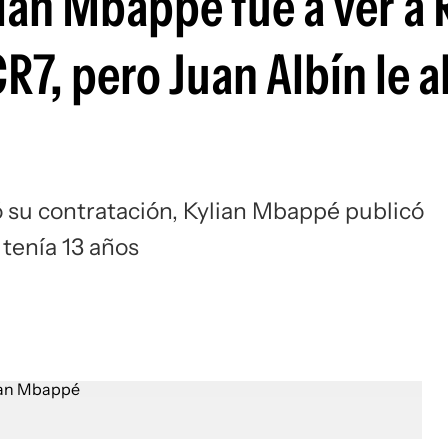
lian Mbappé fue a ver a 
Si
CR7, pero Juan Albín le 
 su contratación, Kylian Mbappé publicó
tenía 13 años