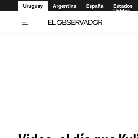
Uruguay
Argentina
España
Estados
Unidos
Home
Juegos 
Referí
Rugby
Fútbol
Básque
Mundial 2026
Tenis
Resultados Deportivos
Runnin
Fútbol internacional
Polidep
Copa Libertadores
Motor