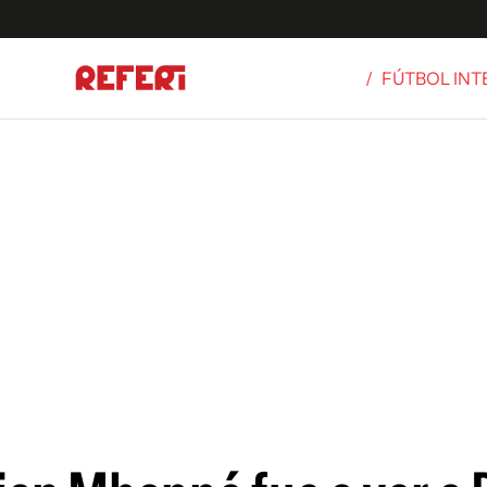
/
FÚTBOL IN
Olímpicos
S
tbol
g
ortivo