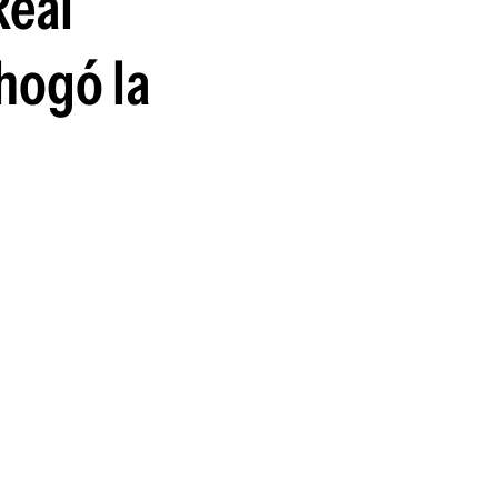
Real
guenos en:
ahogó la