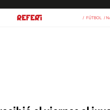
/
FÚTBOL
/ 
Olímpicos
S
tbol
g
ortivo