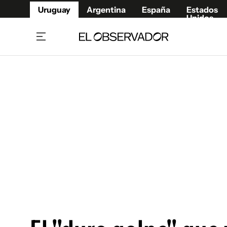
Uruguay
Argentina
España
Estados
Unidos
Home
Juegos 
Referí
Rugby
Fútbol
Básque
Mundial 2026
Tenis
Resultados Deportivos
Runnin
Fútbol internacional
Polidep
Copa Libertadores
Motor