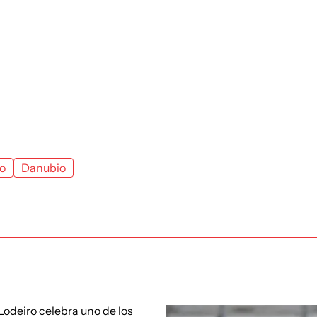
o
Danubio