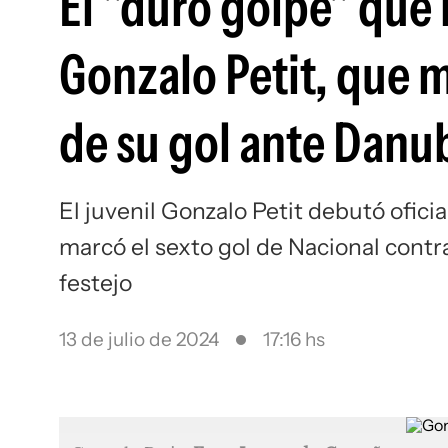
El "duro golpe" que r
Gonzalo Petit, que m
de su gol ante Danu
El juvenil Gonzalo Petit debutó ofic
marcó el sexto gol de Nacional cont
festejo
13 de julio de 2024
17:16 hs