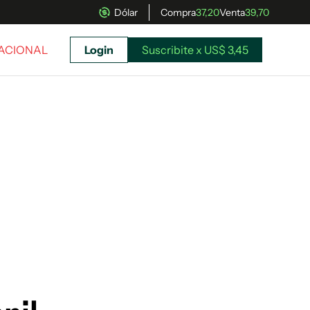
Dólar
Compra
37,20
Venta
39,70
NACIONAL
Login
Suscribite x US$ 3,45
uscríbete ahora a El Observador y elegí hasta
donde llegar.
Suscribite x US$ 3,45