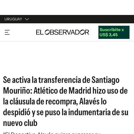
URUGUAY
Suscribite x
URUGUAY
US$ 3,45
ARGENTINA
ESPAÑA
ESTADOS UNIDOS
Se activa la transferencia de Santiago
Mouriño: Atlético de Madrid hizo uso de
la cláusula de recompra, Alavés lo
despidió y se puso la indumentaria de su
nuevo club