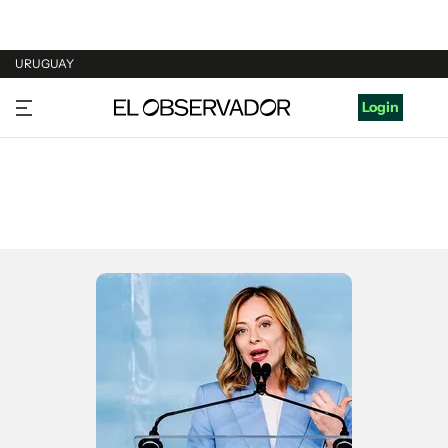
URUGUAY
URUGUAY
Login
ARGENTINA
ESPAÑA
ESTADOS UNIDOS