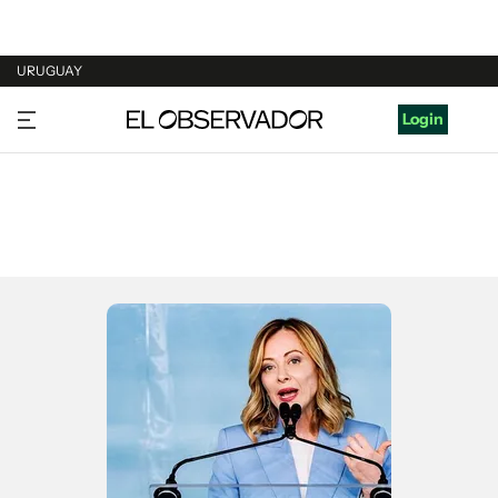
URUGUAY
URUGUAY
Login
ARGENTINA
ESPAÑA
ESTADOS UNIDOS