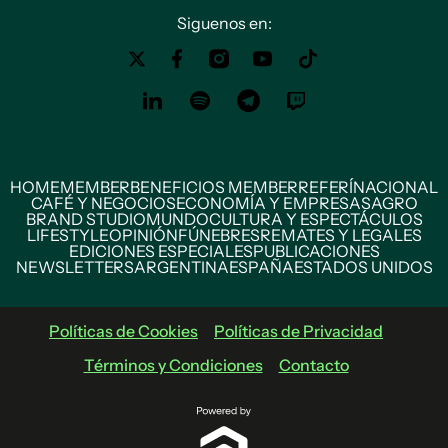
Siguenos en:
HOME
MEMBER
BENEFICIOS MEMBER
REFERÍ
NACIONAL
CAFÉ Y NEGOCIOS
ECONOMÍA Y EMPRESAS
AGRO
BRAND STUDIO
MUNDO
CULTURA Y ESPECTÁCULOS
LIFESTYLE
OPINIÓN
FÚNEBRES
REMATES Y LEGALES
EDICIONES ESPECIALES
PUBLICACIONES
NEWSLETTERS
ARGENTINA
ESPAÑA
ESTADOS UNIDOS
Políticas de Cookies
Políticas de Privacidad
Términos y Condiciones
Contacto