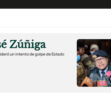
e
S
n
sé Zúñiga
es
Siguenos en:
 y Legales
lideró un intento de golpe de Estado
es especiales
ciones
ters
ina
 Unidos