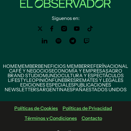
Siguenos en:
HOME
MEMBER
BENEFICIOS MEMBER
REFERÍ
NACIONAL
CAFÉ Y NEGOCIOS
ECONOMÍA Y EMPRESAS
AGRO
BRAND STUDIO
MUNDO
CULTURA Y ESPECTÁCULOS
LIFESTYLE
OPINIÓN
FÚNEBRES
REMATES Y LEGALES
EDICIONES ESPECIALES
PUBLICACIONES
NEWSLETTERS
ARGENTINA
ESPAÑA
ESTADOS UNIDOS
Políticas de Cookies
Políticas de Privacidad
Términos y Condiciones
Contacto