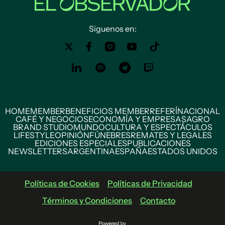
Siguenos en:
HOME
MEMBER
BENEFICIOS MEMBER
REFERÍ
NACIONAL
CAFÉ Y NEGOCIOS
ECONOMÍA Y EMPRESAS
AGRO
BRAND STUDIO
MUNDO
CULTURA Y ESPECTÁCULOS
LIFESTYLE
OPINIÓN
FÚNEBRES
REMATES Y LEGALES
EDICIONES ESPECIALES
PUBLICACIONES
NEWSLETTERS
ARGENTINA
ESPAÑA
ESTADOS UNIDOS
Políticas de Cookies
Políticas de Privacidad
Términos y Condiciones
Contacto