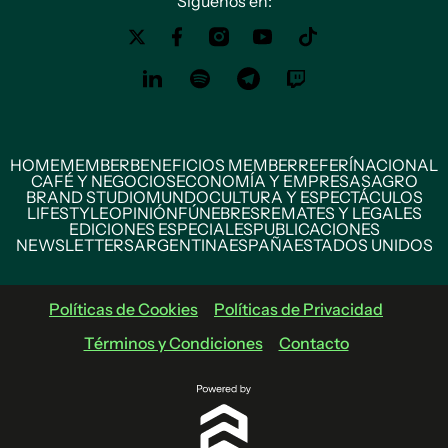
Siguenos en:
HOME
MEMBER
BENEFICIOS MEMBER
REFERÍ
NACIONAL
CAFÉ Y NEGOCIOS
ECONOMÍA Y EMPRESAS
AGRO
BRAND STUDIO
MUNDO
CULTURA Y ESPECTÁCULOS
LIFESTYLE
OPINIÓN
FÚNEBRES
REMATES Y LEGALES
EDICIONES ESPECIALES
PUBLICACIONES
NEWSLETTERS
ARGENTINA
ESPAÑA
ESTADOS UNIDOS
Políticas de Cookies
Políticas de Privacidad
Términos y Condiciones
Contacto