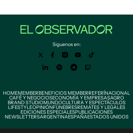
Siguenos en:
HOME
MEMBER
BENEFICIOS MEMBER
REFERÍ
NACIONAL
CAFÉ Y NEGOCIOS
ECONOMÍA Y EMPRESAS
AGRO
BRAND STUDIO
MUNDO
CULTURA Y ESPECTÁCULOS
LIFESTYLE
OPINIÓN
FÚNEBRES
REMATES Y LEGALES
EDICIONES ESPECIALES
PUBLICACIONES
NEWSLETTERS
ARGENTINA
ESPAÑA
ESTADOS UNIDOS