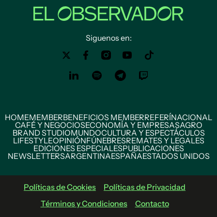
Siguenos en:
HOME
MEMBER
BENEFICIOS MEMBER
REFERÍ
NACIONAL
CAFÉ Y NEGOCIOS
ECONOMÍA Y EMPRESAS
AGRO
BRAND STUDIO
MUNDO
CULTURA Y ESPECTÁCULOS
LIFESTYLE
OPINIÓN
FÚNEBRES
REMATES Y LEGALES
EDICIONES ESPECIALES
PUBLICACIONES
NEWSLETTERS
ARGENTINA
ESPAÑA
ESTADOS UNIDOS
Políticas de Cookies
Políticas de Privacidad
Términos y Condiciones
Contacto