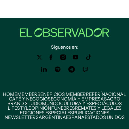
Siguenos en:
HOME
MEMBER
BENEFICIOS MEMBER
REFERÍ
NACIONAL
CAFÉ Y NEGOCIOS
ECONOMÍA Y EMPRESAS
AGRO
BRAND STUDIO
MUNDO
CULTURA Y ESPECTÁCULOS
LIFESTYLE
OPINIÓN
FÚNEBRES
REMATES Y LEGALES
EDICIONES ESPECIALES
PUBLICACIONES
NEWSLETTERS
ARGENTINA
ESPAÑA
ESTADOS UNIDOS