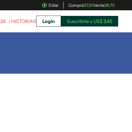
Dólar
Compra
37,20
Venta
39,70
026
/ HISTORIAS
Login
Suscribite x US$ 3,45
uscríbete ahora a El Observador y elegí hasta
donde llegar.
Suscribite x US$ 3,45