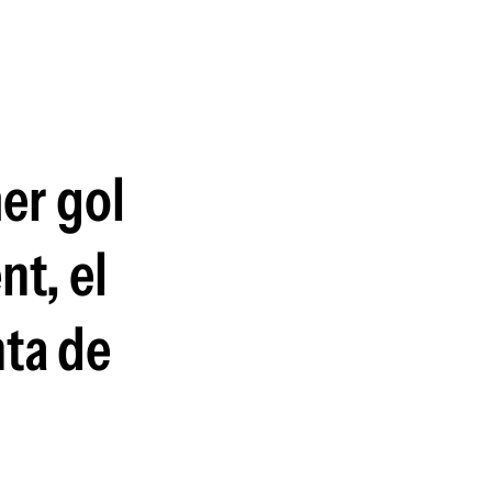
guenos en:
mer gol
nt, el
nta de