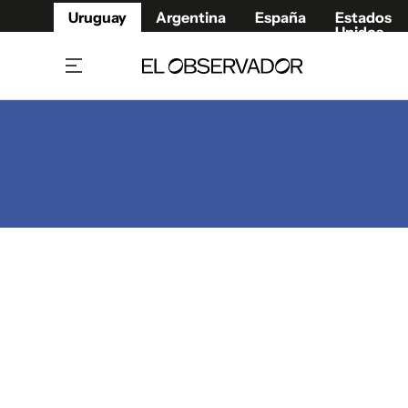
Uruguay
Argentina
España
Estados
Unidos
Home
Juegos 
Referí
Rugby
Fútbol
Básque
Mundial 2026
Tenis
Resultados Deportivos
Runnin
Fútbol internacional
Polidep
Copa Libertadores
Motor