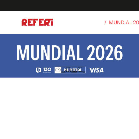
/
MUNDIAL 2
Olímpicos
S
tbol
g
ortivo