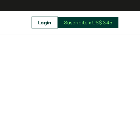
Login
Suscribite x US$ 3,45
uscríbete ahora a El Observador y elegí hasta
donde llegar.
Suscribite x US$ 3,45