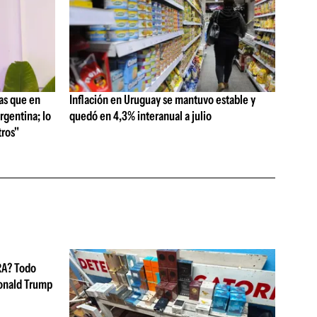
as que en
Inflación en Uruguay se mantuvo estable y
rgentina; lo
quedó en 4,3% interanual a julio
ros"
RA? Todo
Donald Trump