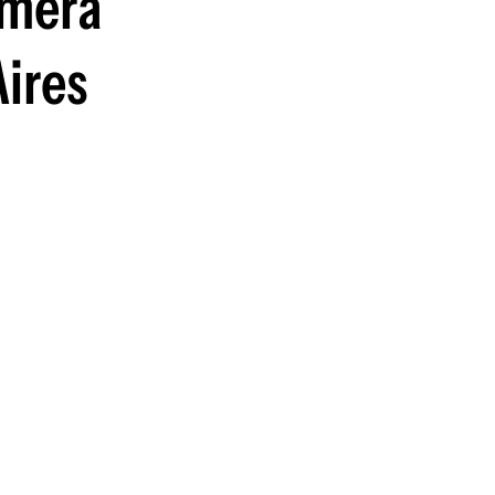
imera
Aires