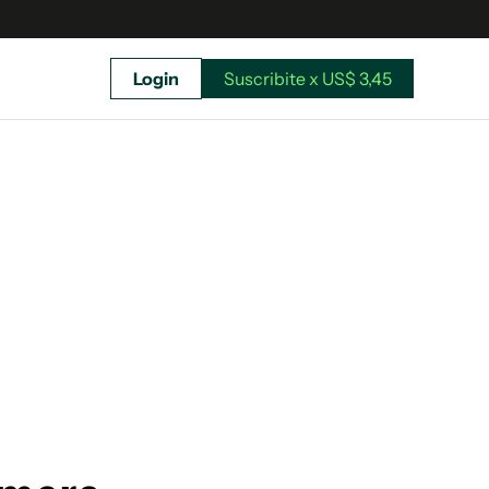
Login
Suscribite x US$ 3,45
uscríbete ahora a El Observador y elegí hasta
donde llegar.
Suscribite x US$ 3,45