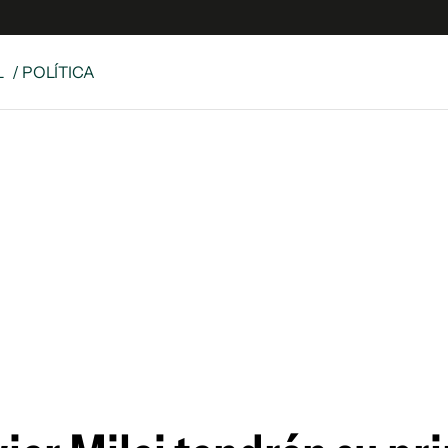
L
/ POLÍTICA
e
S
n
es
Siguenos en:
 y Legales
es especiales
ciones
ters
ina
 Unidos