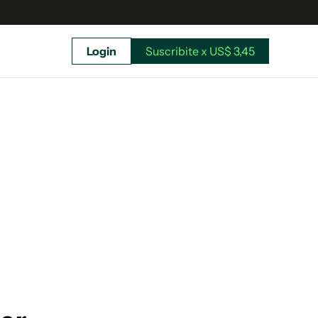
Login
Suscribite x US$ 3,45
uscríbete ahora a El Observador y elegí hasta
donde llegar.
Suscribite x US$ 3,45